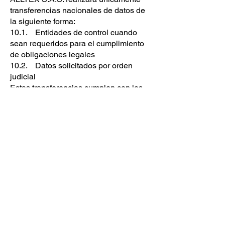
transferencias nacionales de datos de
la siguiente forma:
10.1. Entidades de control cuando
sean requeridos para el cumplimiento
de obligaciones legales
10.2. Datos solicitados por orden
judicial
Estas transferencias cumplen con los
estándares de protección de datos
personales y aseguran la
implementación de medidas de
seguridad adecuadas.
También se realizarán transferencias
internacionales a las siguientes
entidades previa la verificación de las
medidas de seguridad implementadas
en los respectivos países:
10.3. Supreme center de Estados
Unidos