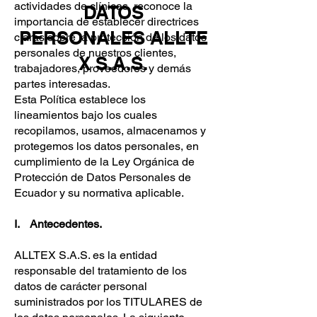
actividades de clínicas, reconoce la
DATOS
importancia de establecer directrices
PERSONALES
ALLTE
claras sobre la protección de los datos
personales de nuestros clientes,
X S.A.S.
trabajadores, proveedores y demás
partes interesadas.
Esta Política establece los
lineamientos bajo los cuales
recopilamos, usamos, almacenamos y
protegemos los datos personales, en
cumplimiento de la Ley Orgánica de
Protección de Datos Personales de
Ecuador y su normativa aplicable.
I. Antecedentes.
ALLTEX S.A.S. es la entidad
responsable del tratamiento de los
datos de carácter personal
suministrados por los TITULARES de